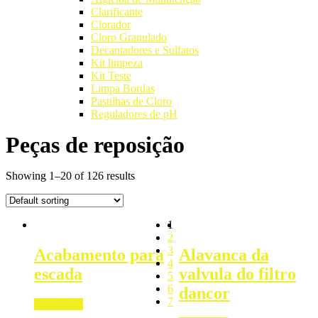
Clarificante
Clorador
Cloro Granulado
Decantadores e Sulfatos
Kit limpeza
Kit Teste
Limpa Bordas
Pastilhas de Cloro
Reguladores de pH
Peças de reposição
Showing 1–20 of 126 results
1
2
3
Acabamento para
Alavanca da
4
escada
valvula do filtro
5
6
dancor
7
Read more