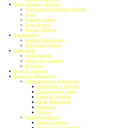
Boias, Infláveis e Piscinas
Acessórios Para Piscinas Infláveis
Boias
Esportes e Jogos
Troca de vinil
Piscinas Infláveis
Equipamentos
Bombas Para Piscinas
Filtros Para Piscinas
Ilumninação
Kit Iluminação
Painéis de Comandos
Refletores
Peças de reposição
Limpeza e Manutenção
Equipamentos de manutenção
Adaptadores e Ponteiras
Aspiradores de Fundo
Cabos de Alumínio
Kit de Manutenção
Mangueira
Peneiras
Produtos Químicos
Algicida Choque
Algicida de Manutenção