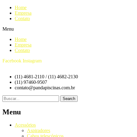
Home
Empresa
Contato
Menu
Home
Empresa
Contato
Facebook
Instagram
(11) 4681-2110 / (11) 4682-2130
(11) 97460-9507
contato@pandapiscinas.com.br
Search
Menu
Acessórios
Aspiradores
Cabos telescópicos