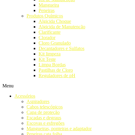
Mangueira
Peneiras
Produtos Químicos
Algicida Choque
Algicida de Manutenção
Clarificante
Clorador
Cloro Granulado
Decantadores e Sulfatos
Kit limpeza
Kit Teste
Limpa Bordas
Pastilhas de Cloro
Reguladores de pH
Menu
Acessórios
Aspiradores
Cabos telescópicos
Capa de proteção
Escadas e degraus
Escovas e esfregões
Mangueiras, ponteiras e adaptador
Peneiras cata folha