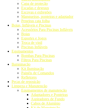
Capa de proteção
Escadas e degraus
Escovas e esfregões
Mangueiras, ponteiras e adaptador
Peneiras cata folha
Boias, Infláveis e Piscinas
Acessórios Para Piscinas Infláveis
Boias
Esportes e Jogos
Troca de vinil
Piscinas Infláveis
Equipamentos
Bombas Para Piscinas
Filtros Para Piscinas
Ilumninação
Kit Iluminação
Painéis de Comandos
Refletores
Peças de reposição
Limpeza e Manutenção
Equipamentos de manutenção
Adaptadores e Ponteiras
Aspiradores de Fundo
Cabos de Alumínio
Kit de Manutenção