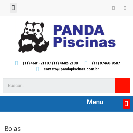
Home
Empresa
Contato
(11) 4681-2110 / (11) 4682-2130
(11) 97460-9507
contato@pandapiscinas.com.br
Menu
Acessórios
Boias, Infláveis e Piscinas
Equipamentos
Ilumninação
Peças de reposição
Limpeza e Manutenção
Boias