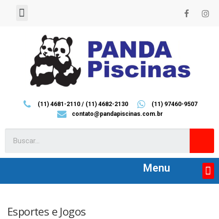
Home
Empresa
Contato
(11) 4681-2110 / (11) 4682-2130
(11) 97460-9507
contato@pandapiscinas.com.br
Menu
Acessórios
Boias, Infláveis e Piscinas
Equipamentos
Ilumninação
Peças de reposição
Limpeza e Manutenção
Esportes e Jogos